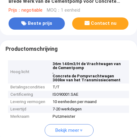
Brede Werk van de Cementpomp voor Concrete
Transmissie
Prijs：negotiable
MOQ：1 eenheid
Beste prijs
Contact nu
Productomschrijving
36m 140m3/H de Vrachtwagen van
de Cementpomp
Hoog licht
,
Concrete de Pompvrachtwagen
300kw van het Transmissiecement
Betalingscondities
T/T
Certificering
ISO90001.SAE
Levering vermogen
10 eenheden per maand
Levertijd
7-20 werkdagen
Merknaam
Putzmeister
Bekijk meer