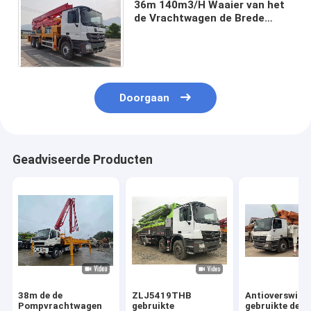
36m 140m3/H Waaier van het
de Vrachtwagen de Brede
Werk van de Cementpomp
voor Concrete Transmissie
Doorgaan
Geadviseerde Producten
38m de de
ZLJ5419THB
Antioverswing
Pompvrachtwagen
gebruikte
gebruikte de