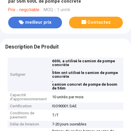
par 56m 600L de pompe concrète
Prix：negotiable
MOQ：1 unité
meilleur prix
Contactez
Description De Produit
600L a utilisé le camion de pompe
concrète
,
56m ont utilisé le camion de pompe
Surligner
concrète
,
camion concret de pompe de boom
de 56m
Capacité
10 unités par mois
d'approvisionnement
Certification
ISO90001.SAE
Conditions de
T/T
paiement
Délai de livraison
7-20 jours ouvrables