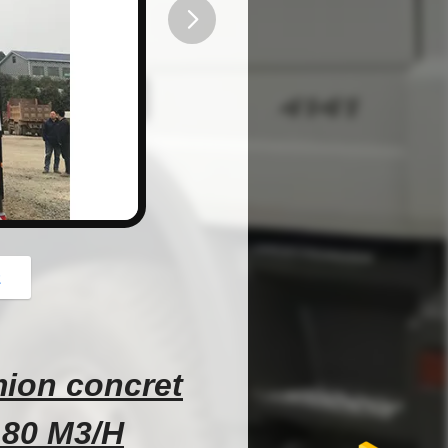
button
z
mion concret
180 M3/H