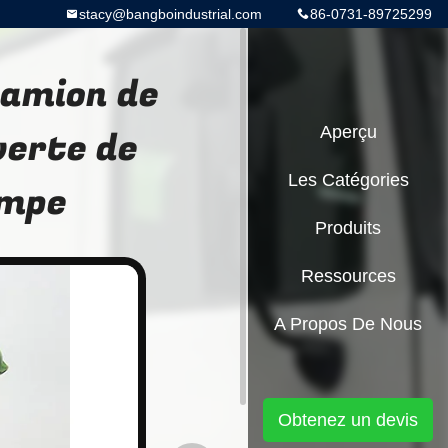
stacy@bangboindustrial.com
86-0731-89725299
camion de
verte de
Aperçu
Les Catégories
ompe
Produits
Ressources
A Propos De Nous
Obtenez un devis