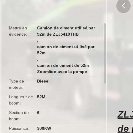
butto
Mettre en
Camion de ciment utilisé par
évidence
52m de ZLJ5419THB
,
camion de ciment utilisé par
52m
,
camion de ciment de 52m
Zoomlion avec la pompe
Type de
Diesel
moteur
Longueur de
52M
boom
ZLJ
Section de
6
boom
de 
Puissance
300KW