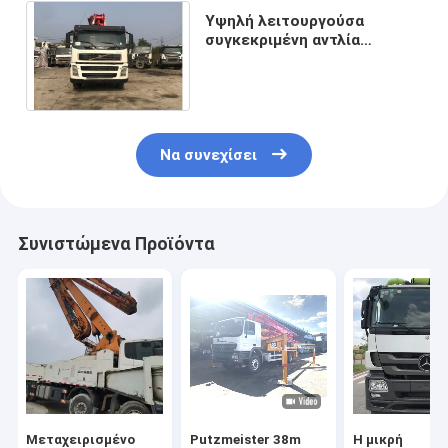
Υψηλή λειτουργούσα
συγκεκριμένη αντλία
Putzmeister 42M
ρυμουλκών VOLVO
χρησιμοποιούμενη
Να συνεχίσει
Συνιστώμενα Προϊόντα
Μεταχειρισμένο
Putzmeister 38m
Η μικρή