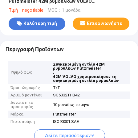
Putzmeister 42M ρυμουλκών VOLVO
χρησιμοποιούμενη
Τιμή：negotiable
MOQ：1 μονάδα
Καλύτερη τιμή
Επικοινωνήστε
Περιγραφή Προϊόντων
Συγκεκριμένη αντλία 42M
ρυμουλκών Putzmeister
Υψηλό φως
,
42M VOLVO χρησιμοποίησαν τη
συγκεκριμένη αντλία ρυμουλκών
Όροι πληρωμής
T/T
Αριθμό μοντέλου
SG5332THB42
Δυνατότητα
10 μονάδες το μήνα
προσφοράς
Μάρκα
Putzmeister
Πιστοποίηση
ISO90001.SAE
Δείτε περισσότερων