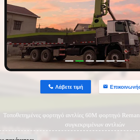
n
Λάβετε τιμή
Επικοινωνή
Τοποθετημένες φορτηγό αντλίες 60M φορτηγό Reman
συγκεκριμένων αντλιών