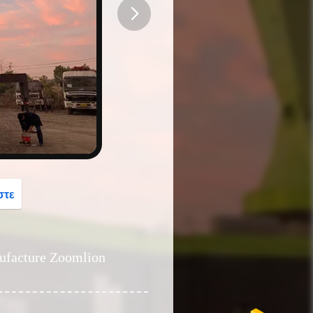
button
στε
ufacture Zoomlion