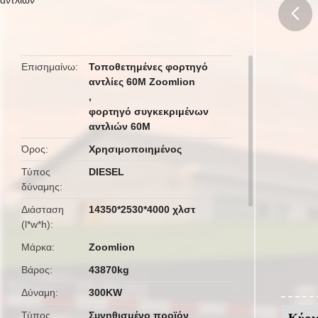
butto
Επισημαίνω
Τοποθετημένες φορτηγό
αντλίες 60M Zoomlion
,
φορτηγό συγκεκριμένων
αντλιών 60M
Όρος
Χρησιμοποιημένος
Τύπος
DIESEL
δύναμης
Διάσταση
14350*2530*4000 χλστ
(l*w*h)
Μάρκα
Zoomlion
Βάρος
43870kg
Δύναμη
300KW
Τύπος
Συνηθισμένο προϊόν