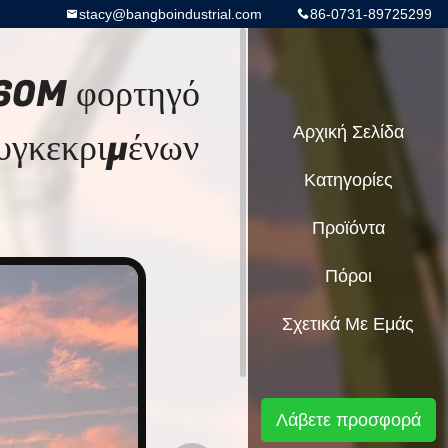
stacy@bangboindustrial.com
86-0731-89725299
 60M φορτηγό
γκεκριμένων
Αρχική Σελίδα
Κατηγορίες
Προϊόντα
Πόροι
Σχετικά Με Εμάς
Λάβετε προσφορά