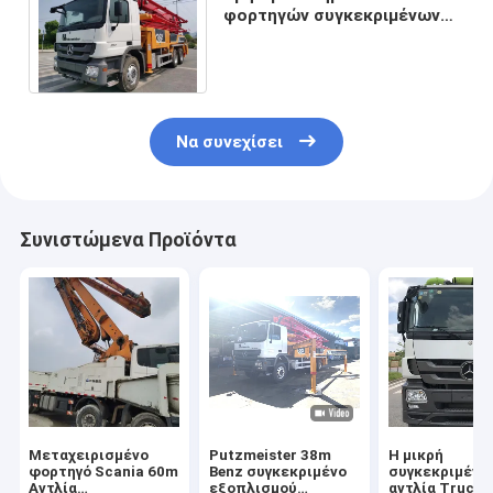
φορτηγών συγκεκριμένων
αντλιών πλαίσια 36 μέτρα
αντλιών Putzmeister
Να συνεχίσει
Συνιστώμενα Προϊόντα
Μεταχειρισμένο
Putzmeister 38m
Η μικρή
φορτηγό Scania 60m
Benz συγκεκριμένο
συγκεκριμένη
Αντλία
εξοπλισμού
αντλία Truck