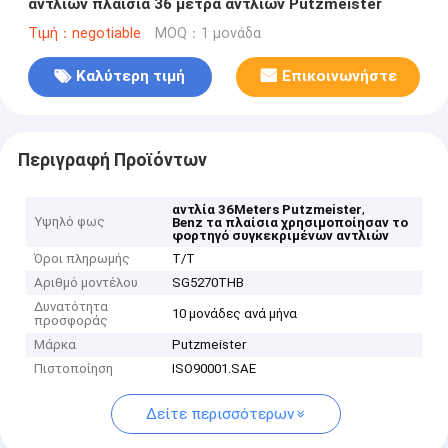
αντλιών πλαίσια 36 μέτρα αντλιών Putzmeister
Τιμή：negotiable
MOQ：1 μονάδα
Καλύτερη τιμή
Επικοινωνήστε
Περιγραφή Προϊόντων
,
αντλία 36Meters Putzmeister
Υψηλό φως
Benz τα πλαίσια χρησιμοποίησαν το
φορτηγό συγκεκριμένων αντλιών
Όροι πληρωμής
T/T
Αριθμό μοντέλου
SG5270THB
Δυνατότητα
10 μονάδες ανά μήνα
προσφοράς
Μάρκα
Putzmeister
Πιστοποίηση
ISO90001.SAE
Δείτε περισσότερων