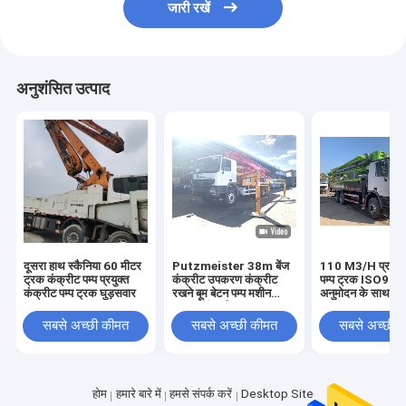
जारी रखें
अनुशंसित उत्पाद
दूसरा हाथ स्कैनिया 60 मीटर
Putzmeister 38m बेंज
110 M3/H प्रयुक्त
ट्रक कंक्रीट पम्प प्रयुक्त
कंक्रीट उपकरण कंक्रीट
पम्प ट्रक ISO90
कंक्रीट पम्प ट्रक घुड़सवार
रखने बूम बेटन पम्प मशीन
अनुमोदन के साथ तीन
प्रयुक्त कंक्रीट पम्प ट्रक
सबसे अच्छी कीमत
सबसे अच्छी कीमत
सबसे अच्छी 
होम
हमारे बारे में
हमसे संपर्क करें
Desktop Site