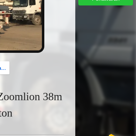
button
g
 Zoomlion 38m
ton