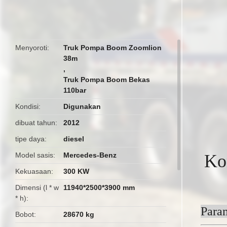
butto
Menyoroti
Truk Pompa Boom Zoomlion
38m
,
Truk Pompa Boom Bekas
110bar
Kondisi
Digunakan
dibuat tahun
2012
tipe daya
diesel
Model sasis
Mercedes-Benz
Ko
Kekuasaan
300 KW
Dimensi (l * w
11940*2500*3900 mm
* h)
Para
Bobot
28670 kg