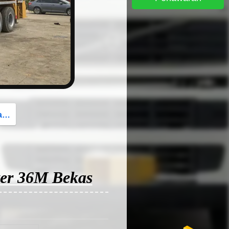
button
g
ter 36M Bekas