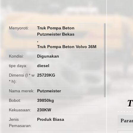
butto
Menyoroti
Truk Pompa Beton
Putzmeister Bekas
,
Truk Pompa Beton Volvo 36M
Kondisi
Digunakan
tipe daya
diesel
Dimensi (l * w
25720KG
* h)
Nama merek
Putzmeister
T
Bobot
39850kg
Kekuasaan
230KW
Jenis
Produk Biasa
Para
Pemasaran