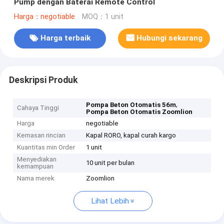
Pump dengan Baterai Remote Control
Harga：negotiable
MOQ：1 unit
Harga terbaik
Hubungi sekarang
Deskripsi Produk
,
Pompa Beton Otomatis 56m
Cahaya Tinggi
Pompa Beton Otomatis Zoomlion
Harga
negotiable
Kemasan rincian
Kapal RORO, kapal curah kargo
Kuantitas min Order
1 unit
Menyediakan
10 unit per bulan
kemampuan
Nama merek
Zoomlion
Lihat Lebih