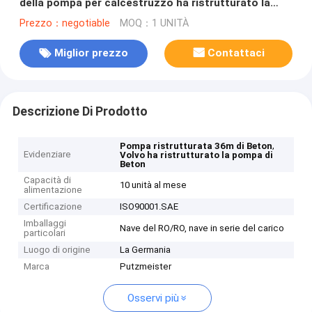
della pompa per calcestruzzo ha ristrutturato la
pompa di Beton
Prezzo：negotiable
MOQ：1 UNITÀ
Miglior prezzo
Contattaci
Descrizione Di Prodotto
,
Pompa ristrutturata 36m di Beton
Evidenziare
Volvo ha ristrutturato la pompa di
Beton
Capacità di
10 unità al mese
alimentazione
Certificazione
ISO90001.SAE
Imballaggi
Nave del RO/RO, nave in serie del carico
particolari
Luogo di origine
La Germania
Marca
Putzmeister
Osservi più