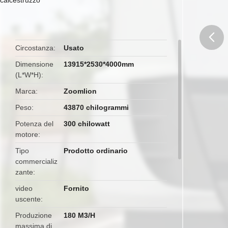
Circostanza
Usato
butto
Dimensione
13915*2530*4000mm
(L*W*H)
Marca
Zoomlion
Peso
43870 chilogrammi
Potenza del
300 chilowatt
motore
Tipo
Prodotto ordinario
commercializ
zante
video
Fornito
uscente
Produzione
180 M3/H
massima di