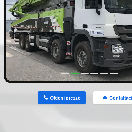
n
Ottieni prezzo
Contattac