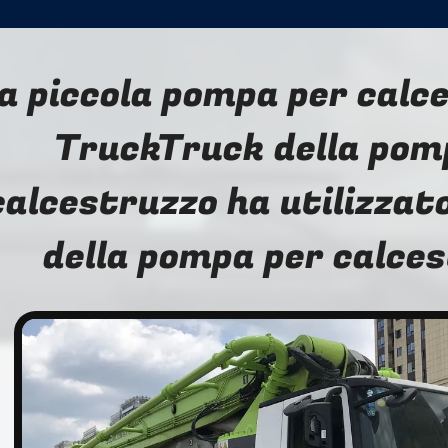
a piccola pompa per calc
TruckTruck della pom
calcestruzzo ha utilizzato
della pompa per calce