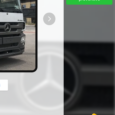
button
i