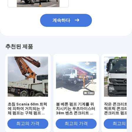
계속하다
추천된 제품
초침 Scania 60m 트럭
붐 베톤 펌프 기계를 위
작은 콘크리트 펌
에 의하여 거치되는 구
치시키는 푸츠마이스터
럭트럭 콘크리트
체 펌프는 구체 펌프 트
38m 벤츠 콘크리트 기
콘크리트 펌프 
럭을 사용했습니다
계 콘크리트는 콘크리트
사용했습니다
펌프 트럭을 사용했습니
최고의 가격
최고의 가격
최고의 
다