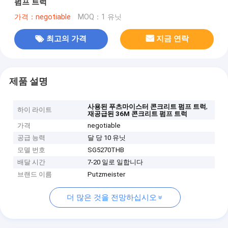
펌프 트럭
가격：negotiable
MOQ：1 유닛
최고의 가격
지금 연락
제품 설명
,
사용된 푸츠마이스터 콘크리트 펌프 트럭
하이 라이트
재공급된 36M 콘크리트 펌프 트럭
가격
negotiable
공급 능력
달 당 10 유닛
모델 번호
SG5270THB
배달 시간
7-20 일로 일합니다
브랜드 이름
Putzmeister
더 많은 것을 전망하십시오