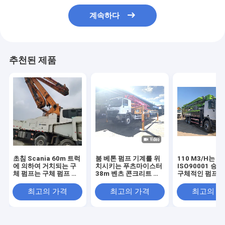
계속하다
추천된 제품
초침 Scania 60m 트럭
붐 베톤 펌프 기계를 위
110 M3/H는
에 의하여 거치되는 구
치시키는 푸츠마이스터
ISO90001 승
체 펌프는 구체 펌프 트
38m 벤츠 콘크리트 기
구체적인 펌프 트
럭을 사용했습니다
계 콘크리트는 콘크리트
의 차축을 사용
펌프 트럭을 사용했습니
최고의 가격
최고의 가격
최고의 
다