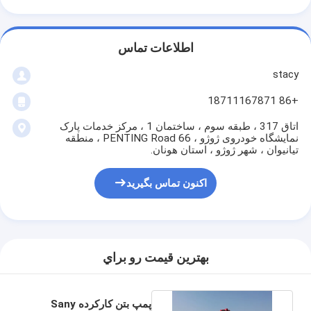
اطلاعات تماس
stacy
+86 18711167871
اتاق 317 ، طبقه سوم ، ساختمان 1 ، مرکز خدمات پارک
نمایشگاه خودروی ژوژو ، 66 PENTING Road ، منطقه
تیانیوان ، شهر ژوژو ، استان هونان.
اکنون تماس بگیرید
بهترين قيمت رو براي
پمپ بتن کارکرده Sany