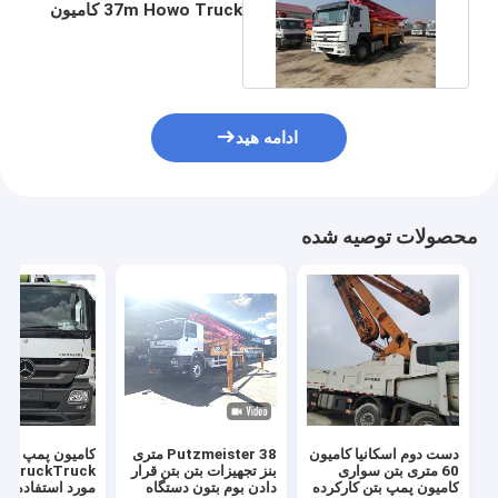
37m Howo Truck کامیون
پمپ بتن بزرگ کارکرده
ادامه هید
محصولات توصیه شده
دست دوم اسکانیا کامیون
Putzmeister 38 متری
کامیون پمپ بتن
60 متری بتن سواری
بنز تجهیزات بتن بتن قرار
uck
کامیون پمپ بتن کارکرده
دادن بوم بتون دستگاه
مورد استفاده کا