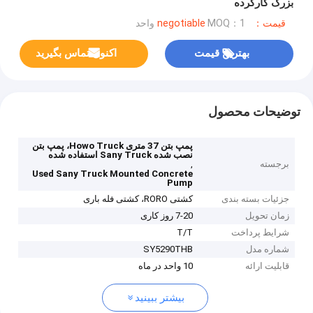
بزرگ کارکرده
قیمت：negotiable
MOQ：1 واحد
بهترین قیمت
اکنون تماس بگیرید
توضیحات محصول
پمپ بتن 37 متری Howo Truck، پمپ بتن
نصب شده Sany Truck استفاده شده
برجسته
,
Used Sany Truck Mounted Concrete
Pump
جزئیات بسته بندی
کشتی RORO، کشتی فله باری
زمان تحویل
7-20 روز کاری
شرایط پرداخت
T/T
شماره مدل
SY5290THB
قابلیت ارائه
10 واحد در ماه
بیشتر ببینید