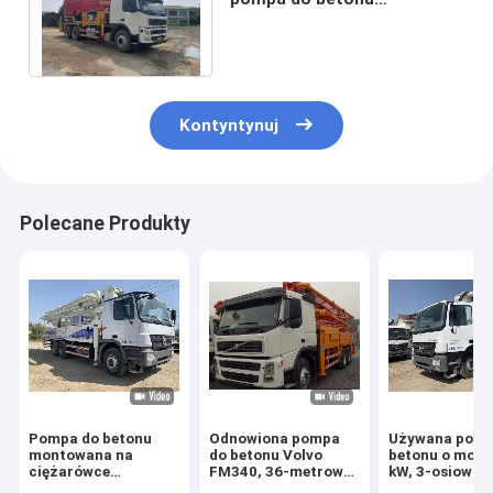
Ciężarówka Volvo
Odnowiona pompa do
betonu
Kontyntynuj
Polecane Produkty
Pompa do betonu
Odnowiona pompa
Używana pomp
montowana na
do betonu Volvo
betonu o mocy
ciężarówce
FM340, 36-metrowa
kW, 3-osiowa
120/70m3 / H Actros
pompa do betonu
maszyna do