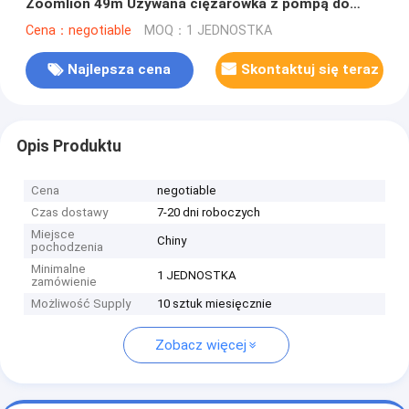
Zoomlion 49m Używana ciężarówka z pompą do
betonu
Cena：negotiable
MOQ：1 JEDNOSTKA
Najlepsza cena
Skontaktuj się teraz
Opis Produktu
Cena
negotiable
Czas dostawy
7-20 dni roboczych
Miejsce
Chiny
pochodzenia
Minimalne
1 JEDNOSTKA
zamówienie
Możliwość Supply
10 sztuk miesięcznie
Zobacz więcej