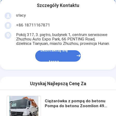
Szczegóły Kontaktu
stacy
+86 18711167871
Pokój 317, 3. piętro, budynek 1, centrum serwisowe
Zhuzhou Auto Expo Park, 66 PENTING Road,
dzielnica Tianyuan, miasto Zhuzhou, prowincja Hunan.
Skontaktuj się
teraz
Uzyskaj Najlepszą Cenę Za
Ciężarówka z pompą do betonu
Pompa do betonu Zoomlion 49m
Używana ciężarówka z pompą do
betonu