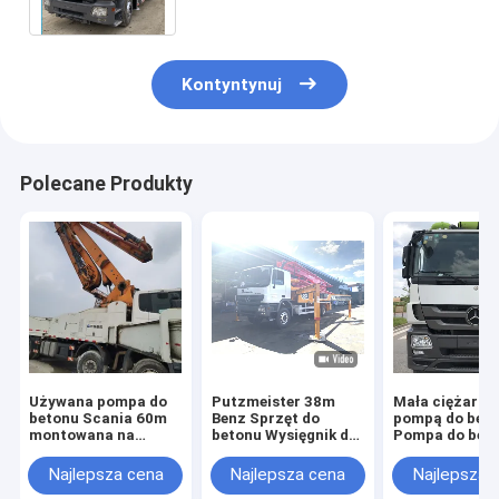
Kontyntynuj
Polecane Produkty
Używana pompa do
Putzmeister 38m
Mała ciężarów
betonu Scania 60m
Benz Sprzęt do
pompą do bet
montowana na
betonu Wysięgnik do
Pompa do bet
ciężarówce Używana
betonu Maszyna do
Używana cięż
ciężarówka z pompą
pompowania betonu
z pompą do be
Najlepsza cena
Najlepsza cena
Najlepsza 
do betonu
Używana ciężarówka