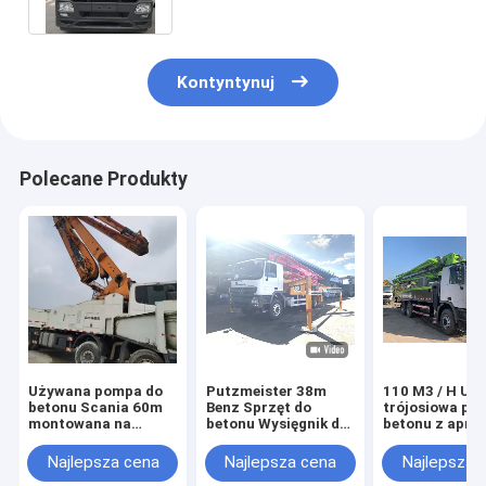
Kontyntynuj
Polecane Produkty
Używana pompa do
Putzmeister 38m
110 M3 / H Uż
betonu Scania 60m
Benz Sprzęt do
trójosiowa po
montowana na
betonu Wysięgnik do
betonu z apro
ciężarówce Używana
betonu Maszyna do
ISO90001
ciężarówka z pompą
pompowania betonu
Najlepsza cena
Najlepsza cena
Najlepsza 
do betonu
Używana ciężarówka