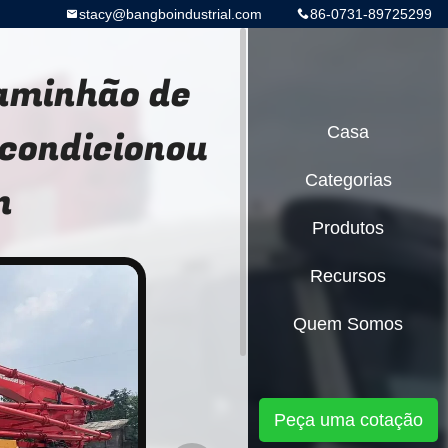
stacy@bangboindustrial.com
86-0731-89725299
aminhão de
condicionou
Casa
Categorias
n
Produtos
Recursos
Quem Somos
Peça uma cotação