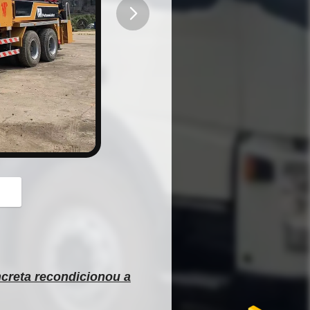
button
creta recondicionou a