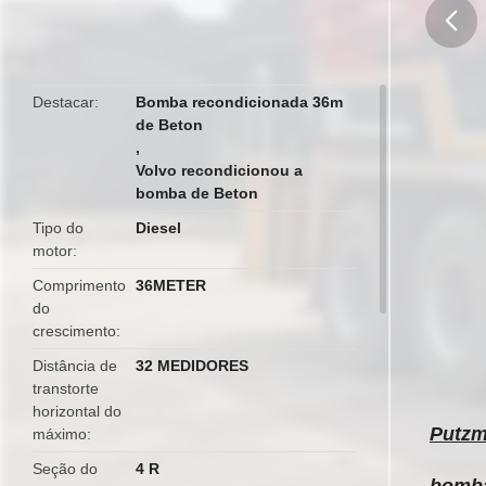
butto
Destacar
Bomba recondicionada 36m
de Beton
,
Volvo recondicionou a
bomba de Beton
Tipo do
Diesel
motor
Comprimento
36METER
do
crescimento
Distância de
32 MEDIDORES
transtorte
horizontal do
Putzm
máximo
Seção do
4 R