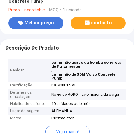
Concrete Pump
Preço：negotiable
MOQ：1 unidade
Melhor preço
contacto
Descrição De Produto
caminhão usado da bomba concreta
de Putzmeister
Realçar
,
caminhão de 36M Volvo Concrete
Pump
Certificação
ISO90001.SAE
Detalhes da
Navio do RORO, navio maioria da carga
embalagem
Habilidade da fonte
10 unidades pelo mês
Lugar de origem
ALEMANHA
Marca
Putzmeister
Veja mais