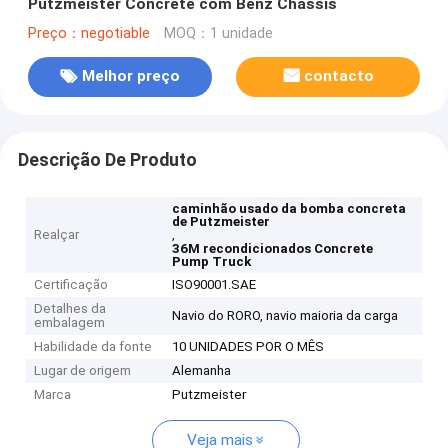
Putzmeister Concrete com Benz Chassis
Preço：negotiable
MOQ：1 unidade
Melhor preço
contacto
Descrição De Produto
caminhão usado da bomba concreta
de Putzmeister
Realçar
,
36M recondicionados Concrete
Pump Truck
Certificação
ISO90001.SAE
Detalhes da
Navio do RORO, navio maioria da carga
embalagem
Habilidade da fonte
10 UNIDADES POR O MÊS
Lugar de origem
Alemanha
Marca
Putzmeister
Veja mais