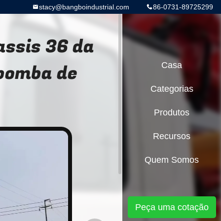
stacy@bangboindustrial.com
86-0731-89725299
ssis 36 da
bomba de
Casa
Categorias
Produtos
Recursos
Quem Somos
Peça uma cotação