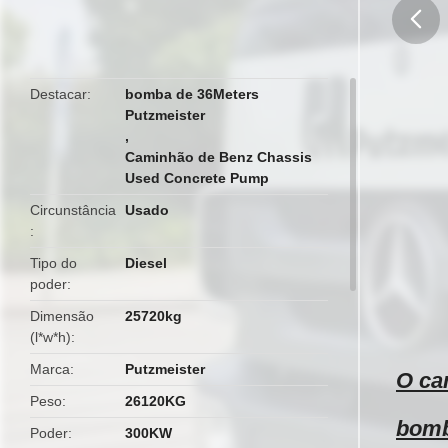
butto
Destacar
bomba de 36Meters
Putzmeister
,
Caminhão de Benz Chassis
Used Concrete Pump
Circunstância
Usado
Tipo do
Diesel
poder
Dimensão
25720kg
(l*w*h)
Marca
Putzmeister
O ca
Peso
26120KG
bomb
Poder
300KW