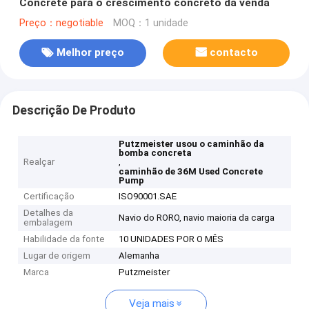
Concrete para o crescimento concreto da venda
Preço：negotiable
MOQ：1 unidade
Melhor preço
contacto
Descrição De Produto
Putzmeister usou o caminhão da
bomba concreta
Realçar
,
caminhão de 36M Used Concrete
Pump
Certificação
ISO90001.SAE
Detalhes da
Navio do RORO, navio maioria da carga
embalagem
Habilidade da fonte
10 UNIDADES POR O MÊS
Lugar de origem
Alemanha
Marca
Putzmeister
Veja mais