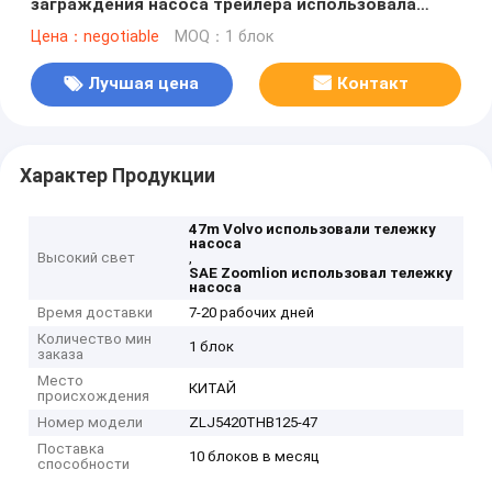
заграждения насоса трейлера использовала
тележку насоса
Цена：negotiable
MOQ：1 блок
Лучшая цена
Контакт
Характер Продукции
47m Volvo использовали тележку
насоса
Высокий свет
,
SAE Zoomlion использовал тележку
насоса
Время доставки
7-20 рабочих дней
Количество мин
1 блок
заказа
Место
КИТАЙ
происхождения
Номер модели
ZLJ5420THB125-47
Поставка
10 блоков в месяц
способности