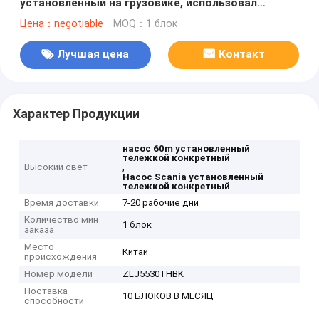
установленный на грузовике, использовал
тележку с бетононасосом
Цена：negotiable
MOQ：1 блок
Лучшая цена
Контакт
Характер Продукции
насос 60m установленный
тележкой конкретный
Высокий свет
,
Насос Scania установленный
тележкой конкретный
Время доставки
7-20 рабочие дни
Количество мин
1 блок
заказа
Место
Китай
происхождения
Номер модели
ZLJ5530THBK
Поставка
10 БЛОКОВ В МЕСЯЦ
способности