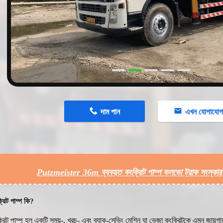
n
দাম পান
এখন যোগাযো
Putzmeister 36m ব্যবহৃত কংক্রিট পাম্প ভলভো ট্রাক সংস্কার 
রিট পাম্প কি?
রিট পাম্প হল একটি সময়-, খরচ- এবং ব্যাক-সেভিং মেশিন যা ভেজা কংক্রিটকে এমন জায়গায় নি