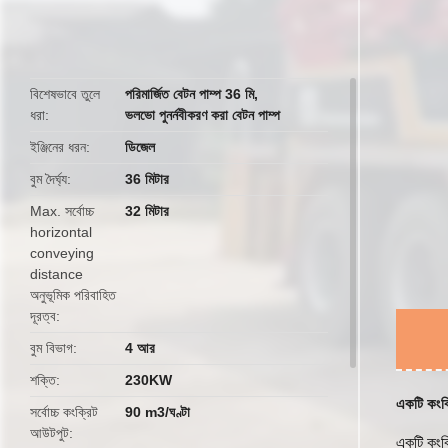
butto
বিশেষভাবে তুলে
পরিমার্জিত বেটন পাম্প 36 মি
,
ধরা
ভলভো পুনর্নবীকরণ করা বেটন পাম্প
ইঞ্জিনের ধরন
ডিজেল
বুম দৈর্ঘ্য
36 মিটার
Max.
সর্বোচ্চ
32 মিটার
horizontal
conveying
distance
অনুভূমিক পরিবাহিত
দূরত্ব
বুম বিভাগ
4 আর
শক্তি
230KW
একটি কংক্
সর্বোচ্চ কংক্রিট
90 m3/ঘণ্টা
আউটপুট
একটি কংক্