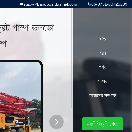
stacy@bangboindustrial.com
86-0731-89725299
ট পাম্প ভলভো
্প
বাড়ি
ধরন
পণ্য
সম্পদ
আমাদের সম্পর্কে
একটি উদ্ধৃতি পেতে