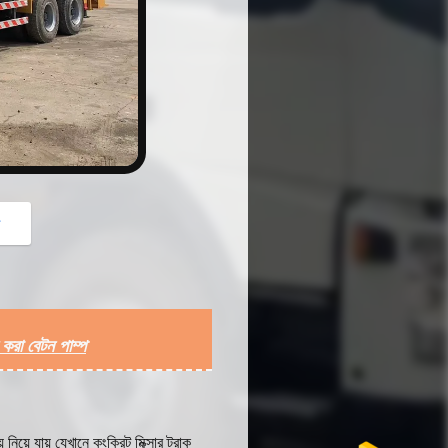
button
গ
করা বেটন পাম্প
য়ে যায় যেখানে কংক্রিট মিক্সার ট্রাক