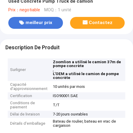
Used Concrete Pump Truck de camion
Prix：negotiable
MOQ：1 unité
meilleur prix
Contactez
Description De Produit
Zoomlion a utilisé le camion 37m de
pompe concrète
Surligner
,
L'OEM a utilisé le camion de pompe
concrète
Capacité
10 unités par mois
d'approvisionnement
Certification
ISO90001.SAE
Conditions de
T/T
paiement
Délai de livraison
7-20 jours ouvrables
Bateau de roulier, bateau en vrac de
Détails d'emballage
cargaison