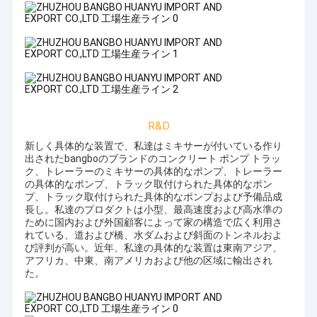
R&D
新しく具体的な装置で、私達はミキサーが付いている作り
出されたbangboのブランドのコンクリート ポンプ トラッ
ク、トレーラーのミキサーの具体的なポンプ、トレーラー
の具体的なポンプ、トラック取付けられた具体的なポン
プ、トラック取付けられた具体的なポンプおよび予備品成
長し。私達のプロダクトは小型、最高速度および高水準の
ために国内および外国顧客によって家の構造で広く利用さ
れている、道および橋、水ダムおよび斜面のトンネルおよ
び評判が高い。近年、私達の具体的な装置は東南アジア、
アフリカ、中東、南アメリカおよび他の区域に輸出され
た。