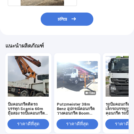
চালিয়ে
แนะนำผลิตภัณฑ์
ปั๊มคอนกรีตติดรถ
Putzmeister 38m
รถปั๊มคอนกรีต
บรรทุก Scania 60m
Benz อุปกรณ์คอนกรีต
เล็กรถบรรทุกปั๊ม
มือสอง รถปั๊มคอนกรีต
วางคอนกรีต Boom
คอนกรีต รถปั๊ม
มือสอง
Beton Pump Machine
มือสอง
ใช้รถบรรทุกปั๊มคอนกรีต
ราคาดีที่สุด
ราคาดีที่สุด
ราคาดีที่ส