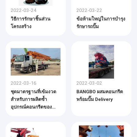
2022-03-24
2022-03-22
วิธีการรักษาชิ้นส่วน
ข้อห้ามใหญ่ในการบำรุง
โครงสร้าง
รักษารถปั๊ม
2022-03-16
2022-03-02
ชุดมาตรฐานที่เข้มงวด
BANGBO ผสมคอนกรีต
สำหรับการผลิตซ้ำ
พร้อมปั๊ม Delivery
บ้าน
อุปกรณ์คอนกรีตของ
เกี่ยวกับอุปกรณ์คอนกรีตที่ใช้แล้ว บริษัทของเรามีทีม
BANGBO
สินค้า
บำรุงรักษาทางเทคนิคที่มีประสบการณ์ 10 ปีและเรามี
เวิร์กช็อปบำรุงรักษาอิสระ ซึ่งสามารถรองรับอุปกรณ์
เกี่ยวกับเรา
คอนกรีตได้ 10 ยูนิต