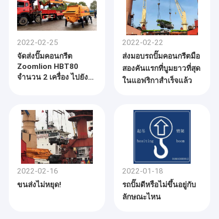
ทัวร์โรงงาน
ด้วยการเป็นหุ้นส่วนความร่วมมือกับ Zoomlion และมุม
มองของโลกาภิวัตน์ ด้วยอุปทานคุณภาพสูงและ
ควบคุมคุณภาพ
บริการด้านเทคนิคอย่างมืออาชีพ BANGBO จึงเป็น
2022-02-25
2022-02-22
ผู้นำด้านเครื่องจักรก่อสร้างในประเทศจีนธุรกิจหลัก
ติดต่อเรา
จัดส่งปั๊มคอนกรีต
ส่งมอบรถปั๊มคอนกรีตมือ
ครอบคลุมถึงรถปั๊มคอนกรีตใช้แล้ว, รถพ่วงผสม
Zoomlion HBT80
สองคันแรกที่บูมยาวที่สุด
ข่าว
คอนกรีตปั๊ม, ปั๊มคอนกรีตพ่วง, ปั๊มคอนกรีตติดรถ
จำนวน 2 เครื่อง ไปยัง
ในแอฟริกาสำเร็จแล้ว
บรรทุก, ปั๊มผสมคอนกรีต, ปั้นจั่น ฯลฯ แบรนด์ที่
ปากีสถาน
เกี่ยวข้อง ได้แก่ Putzmeister, Schwing, Sany, Zoomlion,
Xgcm, ฯลฯ เราสัญญาว่า เราจะรักษาและต่ออายุตาม
รถปั๊มคอนกรีตมือสอง
มาตรฐานการตรวจสอบผลิตภัณฑ์อย่างเคร่งครัดเรา
ต้องเป็นผู้ส่งออกทองคำเพื่อขายอุปกรณ์ก่อสร้าง
รถโม่ผสมคอนกรีตมือสอง
คุณภาพสูงของจีน และเป็นผู้สนับสนุนเศรษฐกิจโลก
รถบูมคอนกรีต
2022-02-16
2022-01-18
ปั๊มคอนกรีตรถบรรทุกมือสอง
ขนส่งไม่หยุด!
รถปั๊มดีหรือไม่ขึ้นอยู่กับ
ลักษณะไหน
รถบรรทุกปูนซิเมนต์มือสอง