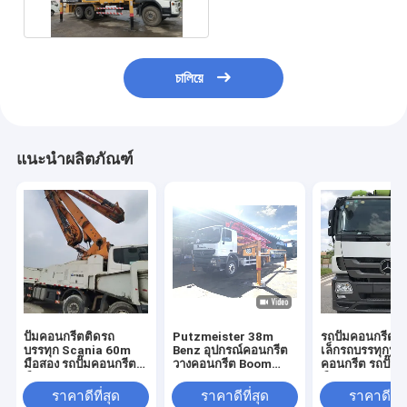
চালিয়ে
แนะนำผลิตภัณฑ์
ปั๊มคอนกรีตติดรถ
Putzmeister 38m
รถปั๊มคอนกรีต
บรรทุก Scania 60m
Benz อุปกรณ์คอนกรีต
เล็กรถบรรทุกปั๊ม
มือสอง รถปั๊มคอนกรีต
วางคอนกรีต Boom
คอนกรีต รถปั๊ม
มือสอง
Beton Pump Machine
มือสอง
ใช้รถบรรทุกปั๊มคอนกรีต
ราคาดีที่สุด
ราคาดีที่สุด
ราคาดีที่ส