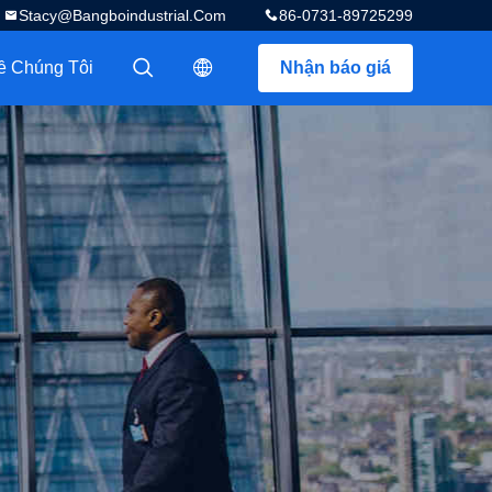
Stacy@bangboindustrial.com
86-0731-89725299
ề Chúng Tôi
Nhận báo giá
描述
描述