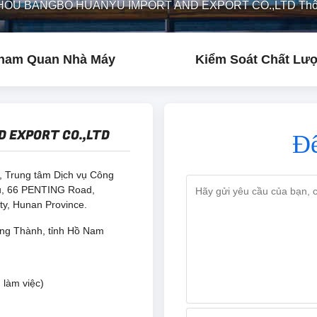
OU BANGBO HUANYU IMPORT AND EXPORT CO.,LTD Thông 
ham Quan Nhà Máy
Kiểm Soát Chất Lư
 EXPORT CO.,LTD
Để
1, Trung tâm Dịch vụ Công
âu, 66 PENTING Road,
ity, Hunan Province.
ơng Thành, tỉnh Hồ Nam
 làm việc)