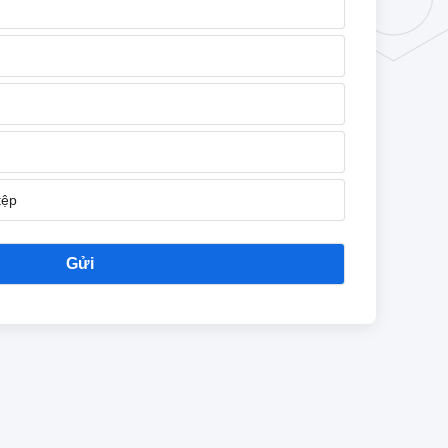
tệp
Gửi