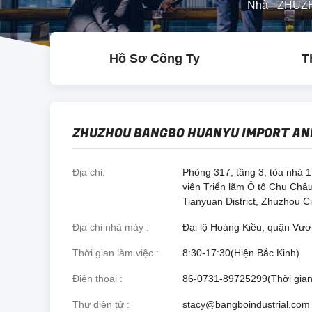
Nhà
-
ZHUZH
Hồ Sơ Công Ty
T
ZHUZHOU BANGBO HUANYU IMPORT AND
Địa chỉ
Phòng 317, tầng 3, tòa nhà 
viên Triển lãm Ô tô Chu Ch
Tianyuan District, Zhuzhou C
Địa chỉ nhà máy
Đại lộ Hoàng Kiều, quận Vư
Thời gian làm việc
8:30-17:30(Hiện Bắc Kinh)
Điện thoại
86-0731-89725299(Thời gian
Thư điện tử
stacy@bangboindustrial.com