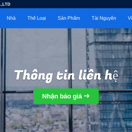
.,LTD
Nhà
Thể Loại
Sản Phẩm
Tài Nguyên
V
Thông tin liên hệ
Nhận báo giá